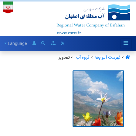
Language
>
فهرست آلبو‌م‌ها ‏
>
گروه آب ‏
> تصاویر