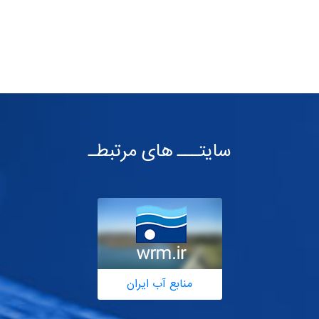
سایتـــ های مرتبطـ
منابع آب ایران