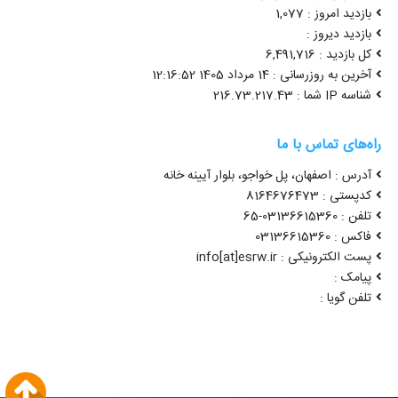
بازدید امروز : 1,077
بازدید دیروز :
کل بازدید : 6,491,716
آخرین به روزرسانی : 14 مرداد 1405 12:16:52
شناسه IP شما : 216.73.217.43
راه‌های تماس با ما
آدرس : اصفهان، پل خواجو، بلوار آیینه خانه
کدپستی : 8164676473
تلفن : 03136615360-65
فاکس : 03136615360
پست الکترونیکی : info[at]esrw.ir
پیامک :
تلفن گویا :