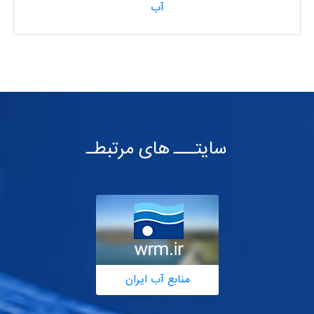
آب
سایتـــ های مرتبطـ
منابع آب ایران