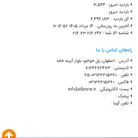
بازدید امروز : 3,544
بازدید دیروز :
کل بازدید : 6,494,183
آخرین به روزرسانی : 14 مرداد 1405 12:16:52
شناسه IP شما : 216.73.216.246
راه‌های تماس با ما
آدرس : اصفهان، پل خواجو، بلوار آیینه خانه
کدپستی : 8164676473
تلفن : 03136615360-65
فاکس : 03136615360
پست الکترونیکی : info[at]esrw.ir
پیامک :
تلفن گویا :