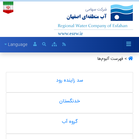
Language
> فهرست آلبو‌م‌ها
سد زاینده رود
خدنگستان
گروه آب