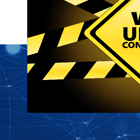
ل رهبری
داناب اصفهان