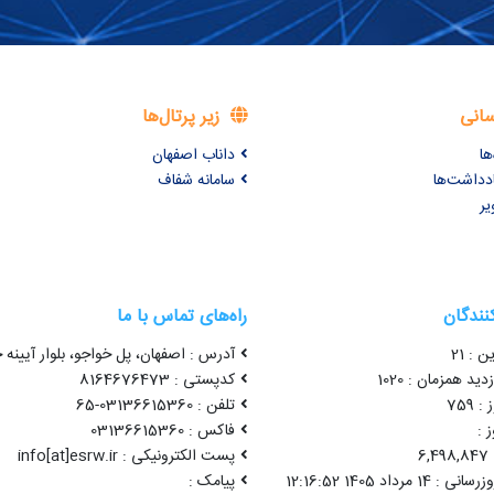
سانی
زیر پرتال‌ها
ها
داناب اصفهان
ادداشت‌ها
سامانه شفاف
یر
کنندگان
راه‌های تماس با ما
ن : 21
آدرس : اصفهان، پل خواجو، بلوار آیینه خ
ید همزمان : 1020
کدپستی : 8164676473
 759
تلفن : 03136615360-65
 :
فاکس : 03136615360
6
پست الکترونیکی : info[at]esrw.ir
1 مرداد 1405 12:16:52
پیامک :