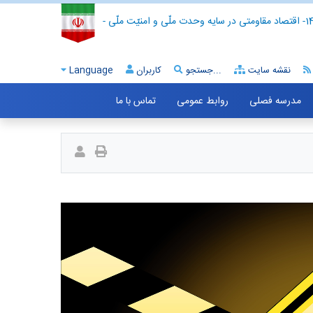
- اقتصاد مقاومتی در سایه وحدت ملّی و امنیّت ملّی -
نقشه سایت
جستجو...
کاربران
Language
مدرسه فصلی
روابط عمومی
تماس با ما