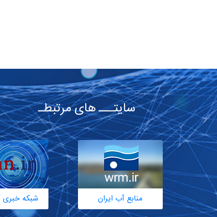
سایتـــ های مرتبطـ
منابع آب ایران
شبکه خبری آ