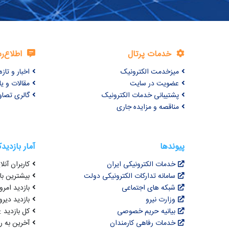
خدمات پرتال
اطلاع‌ر
میزخدمت الکترونیک
اخبار و تازه‌
عضویت در سایت
مقالات و ی
پشتیبانی خدمات الکترونیک
گالری تصاو
مناقصه و مزایده جاری
پیوندها
آمار بازدید
خدمات الکترونیکی ایران
کاربران آنلای
سامانه تدارکات الکترونیکی دولت
بیشترین بازد
شبکه های اجتماعی
بازدید امروز : 8
وزارت نیرو
بازدید دیروز
بیانیه حریم خصوصی
کل بازدید : ,497,361
خدمات رفاهی کارمندان
آخرین به روزرسانی : 4