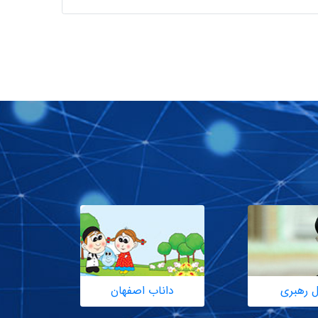
ل رهبری
داناب اصفهان