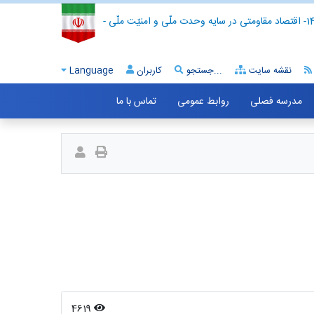
- اقتصاد مقاومتی در سایه وحدت ملّی و امنیّت ملّی -
نقشه سایت
جستجو...
کاربران
Language
مدرسه فصلی
روابط عمومی
تماس با ما
4619