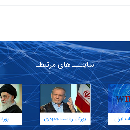
سایتـــ های مرتبطـ
ب ایران
پورتال ریاست جمهوری
پورتا