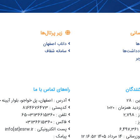
سانی
زیر پرتال‌ها
ها
داناب اصفهان
ادداشت‌ها
سامانه شفاف
یر
کنندگان
راه‌های تماس با ما
ن : 28
آدرس : اصفهان، پل خواجو، بلوار آیینه خ
ید همزمان : 1020
کدپستی : 8164676473
2,79
تلفن : 03136615360-65
 :
فاکس : 03136615360
6
پست الکترونیکی : info[at]esrw.ir
1 مرداد 1405 12:16:52
پیامک :