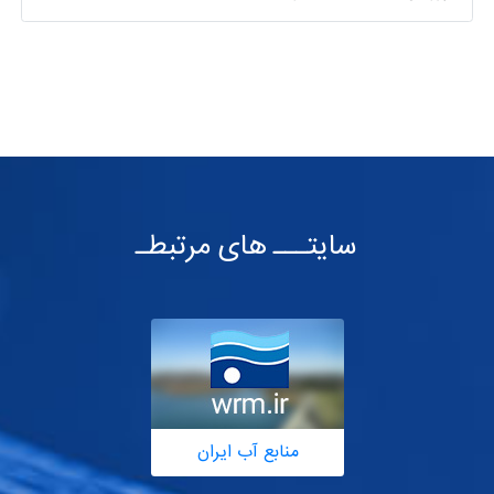
سایتـــ های مرتبطـ
منابع آب ایران