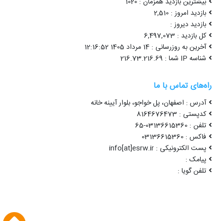
بیشترین بازدید همزمان : 1020
بازدید امروز : 2,510
بازدید دیروز :
کل بازدید : 6,497,073
آخرین به روزرسانی : 14 مرداد 1405 12:16:52
شناسه IP شما : 216.73.216.69
راه‌های تماس با ما
آدرس : اصفهان، پل خواجو، بلوار آیینه خانه
کدپستی : 8164676473
تلفن : 03136615360-65
فاکس : 03136615360
پست الکترونیکی : info[at]esrw.ir
پیامک :
تلفن گویا :