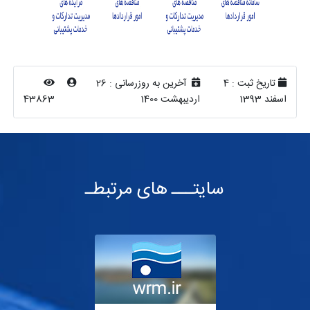
تاریخ ثبت :
4
آخرین به روزرسانی :
26
اسفند 1393
اردیبهشت 1400
43863
سایتـــ های مرتبطـ