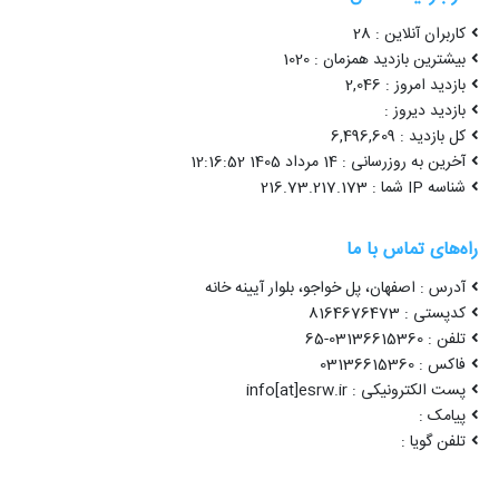
کاربران آنلاین : 28
بیشترین بازدید همزمان : 1020
بازدید امروز : 2,046
بازدید دیروز :
کل بازدید : 6,496,609
آخرین به روزرسانی : 14 مرداد 1405 12:16:52
شناسه IP شما : 216.73.217.173
راه‌های تماس با ما
آدرس : اصفهان، پل خواجو، بلوار آیینه خانه
کدپستی : 8164676473
تلفن : 03136615360-65
فاکس : 03136615360
پست الکترونیکی : info[at]esrw.ir
پیامک :
تلفن گویا :