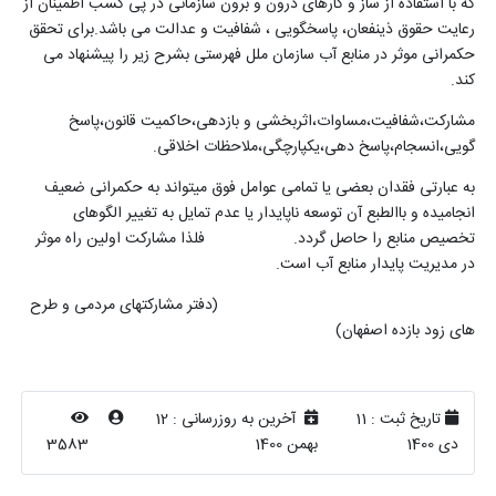
که با استفاده از ساز و کارهای درون و برون سازمانی در پی کسب اطمینان از
رعایت حقوق ذینفعان، پاسخگویی ، شفافیت و عدالت می باشد.برای تحقق
حکمرانی موثر در منابع آب سازمان ملل فهرستی بشرح زیر را پیشنهاد می
کند.
مشارکت،شفافیت،مساوات،اثربخشی و بازدهی،حاکمیت قانون،پاسخ
گویی،انسجام،پاسخ دهی،یکپارچگی،ملاحظات اخلاقی.
به عبارتی فقدان بعضی یا تمامی عوامل فوق میتواند به حکمرانی ضعیف
انجامیده و باالطبع آن توسعه ناپایدار یا عدم تمایل به تغییر الگوهای
تخصیص منابع را حاصل گردد. فلذا مشارکت اولین راه موثر
در مدیریت پایدار منابع آب است.
(دفتر مشارکتهای مردمی و طرح
های زود بازده اصفهان)
تاریخ ثبت :
11
آخرین به روزرسانی :
12
دی 1400
بهمن 1400
3583