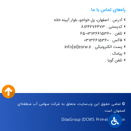
راه‌های تماس با ما
آدرس : اصفهان، پل خواجو، بلوار آیینه خانه
کدپستی : 8164676473
تلفن : 03136615360-65
فاکس : 03136615360
پست الکترونیکی : info[at]esrw.ir
پیامک :
تلفن گویا :
© تمامی حقوق این وب‌سایت، متعلق به شرکت سهامی آب منطقه‌ای
اصفهان است.
DibaGroup
(DCMS Prime)
|
Arvan