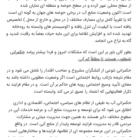
از سطح محلی عبور کرده و در سطح حوضه و منطقه ای نمایان شده
است.اکنون وضعیت منابع آب در برخی حوضه های جهان به گونه ای است
که یا تقریباً کامل برای مصارف مختلف ( در محل و خارج از محل ) تخصیص
یافته است یا کیفیت آن تنزل یافته و اکوسیستم های وابسته به رودخانه
تهدید شده اند و افزایش تقاضا برای این مایه حیات بعضاً به رقابت شدید و
گاه به نزاع می انجامد.
بطور کلی باور بر این است که مشکلات امروز و فردا بیشتر پیامد
حکمرانی
نامطلوب هستند تا مطلقاً کم آبی
.
حکمرانی تنوعی از کنشگران مشروع و صاحب اقتدار را شامل می شود و در
مقام نتیجه بازتاب روابط اجتماعی است.اگر وضعیت مطلوبی داشته باشد به
معنای تأیید وسیع اجتماعی رویه های حاکم بر آن است. و در مقام فرایند به
تکرار فعالیتهایی که اعتماد را عمیق تر می کند وابسته است .
حکمرانی آب به طیفی از نظام های سیاسی، اجتماعی، اقتصادی و اداری
اطلاق می شود که برای توسعه و مدیریت منابع آب و عرضه خدمات آبی در
سطوح مختلف دایر هستند به همین جهت مدیریت مبتنی بر مشارکت
مردمی قادر به مدیریت فرایند توسعه پایدار از منابع آبی است. در واقع
حکمرانی در این عرصه مجموعه ای از نظامها، فرایندها و ساختارهایی است