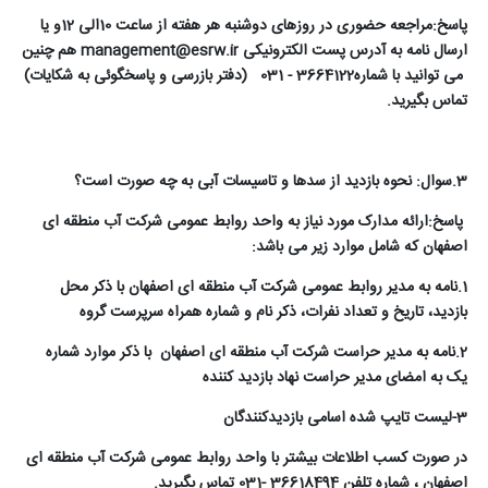
پاسخ:مراجعه حضوری در روزهای دوشنبه هر هفته از ساعت 10الی 12و یا
ارسال نامه به آدرس پست الکترونیکی
management@esrw.ir
هم چنین
می توانید با شماره3664122 - 031 (دفتر بازرسی و پاسخگوئی به شکایات)
تماس بگیرید.
3.سوال: نحوه بازدید از سدها و تاسیسات آبی به چه صورت است؟
پاسخ:ارائه مدارک مورد نیاز به واحد روابط عمومی شرکت آب منطقه ای
اصفهان که شامل موارد زیر می باشد:
1.نامه به مدیر روابط عمومی شرکت آب منطقه ای اصفهان با ذکر محل
بازدید، تاریخ و تعداد نفرات، ذکر نام و شماره همراه سرپرست گروه
2.نامه به مدیر حراست شرکت آب منطقه ای اصفهان با ذکر موارد شماره
یک به امضای مدیر حراست نهاد بازدید کننده
3-لیست تایپ شده اسامی بازدیدکنندگان
در صورت کسب اطلاعات بیشتر با واحد روابط عمومی شرکت آب منطقه ای
اصفهان ، شماره تلفن 36618494 -031 تماس بگیرید.