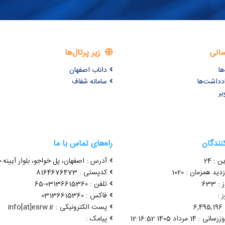
سانی
زیر پرتال‌ها
ها
داناب اصفهان
ادداشت‌ها
سامانه شفاف
یر
کنندگان
راه‌های تماس با ما
ن : 24
آدرس : اصفهان، پل خواجو، بلوار آیینه خ
ید همزمان : 1020
کدپستی : 8164676473
 633
تلفن : 03136615360-65
 :
فاکس : 03136615360
6
پست الکترونیکی : info[at]esrw.ir
1 مرداد 1405 12:16:52
پیامک :