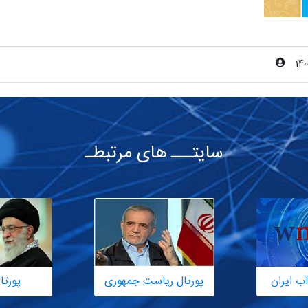
سایتـــ های مرتبطـ
ب ایران
پورتال ریاست جمهوری
پورتا