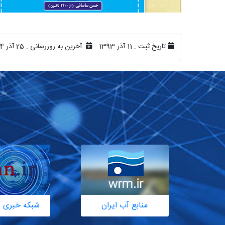
تاریخ ثبت :
11 آذر 1393
آخرین به روزرسانی :
25 آذر 1404
منابع آب ایران
شبکه خبری آ