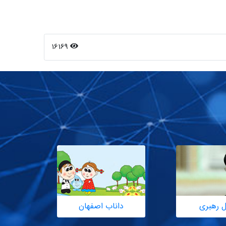
16169
ل رهبری
داناب اصفهان