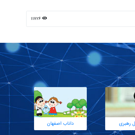
11726
ل رهبری
داناب اصفهان