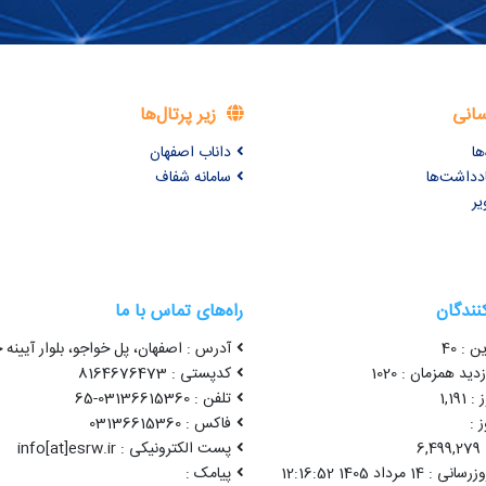
سانی
زیر پرتال‌ها
ها
داناب اصفهان
ادداشت‌ها
سامانه شفاف
یر
کنندگان
راه‌های تماس با ما
ن : 40
آدرس : اصفهان، پل خواجو، بلوار آیینه خ
ید همزمان : 1020
کدپستی : 8164676473
1,19
تلفن : 03136615360-65
 :
فاکس : 03136615360
6
پست الکترونیکی : info[at]esrw.ir
1 مرداد 1405 12:16:52
پیامک :