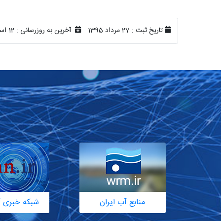
تاریخ ثبت :
27 مرداد 1395
آخرین به روزرسانی :
12 اسفند 1399
منابع آب ایران
شبکه خبری آ