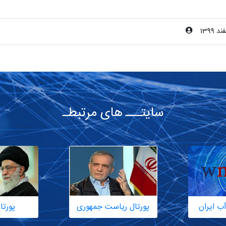
سایتـــ های مرتبطـ
ب ایران
پورتال ریاست جمهوری
پورتا