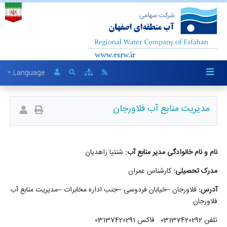
Language
مدیریت منابع آب فلاورجان
نام و نام خانوادگی مدیر منابع آب:
شنتیا زاهدیان
مدرک تحصیلی:
کارشناس عمران
آدرس:
فلاورجان –خیابان فردوسی –جنب اداره مخابرات –مدیریت منابع آب
فلاورجان
تلفن 03137420292 فاکس 03137420291