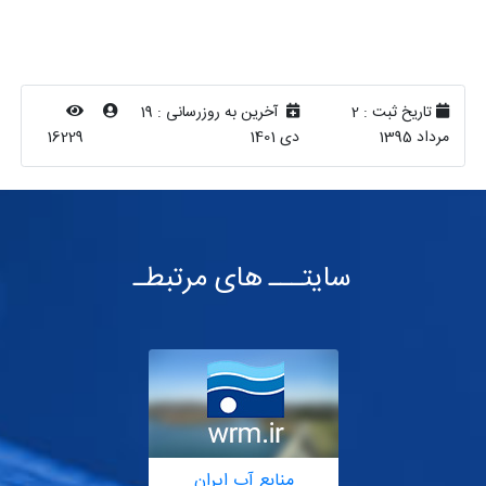
تاریخ ثبت :
2
آخرین به روزرسانی :
19
مرداد 1395
دی 1401
16229
سایتـــ های مرتبطـ
منابع آب ایران