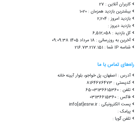
کاربران آنلاین : 27
بیشترین بازدید همزمان : 1020
بازدید امروز : 2,204
بازدید دیروز :
کل بازدید : 6,512,058
آخرین به روزرسانی : 18 مرداد 1405 09:09:38
شناسه IP شما : 216.73.217.151
راه‌های تماس با ما
آدرس : اصفهان، پل خواجو، بلوار آیینه خانه
کدپستی : 8164676473
تلفن : 03136615360-65
فاکس : 03136615360
پست الکترونیکی : info[at]esrw.ir
پیامک :
تلفن گویا :