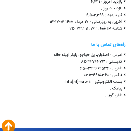
بازدید امروز : 4,311
بازدید دیروز :
کل بازدید : 6,502,399
آخرین به روزرسانی : 17 مرداد 1405 13:17:02
شناسه IP شما : 216.73.216.172
راه‌های تماس با ما
آدرس : اصفهان، پل خواجو، بلوار آیینه خانه
کدپستی : 8164676473
تلفن : 03136615360-65
فاکس : 03136615360
پست الکترونیکی : info[at]esrw.ir
پیامک :
تلفن گویا :