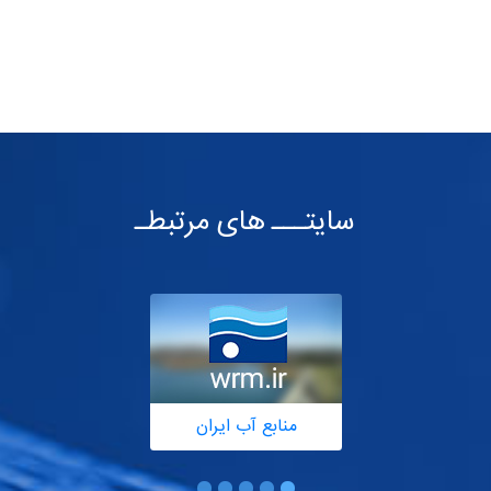
سایتـــ های مرتبطـ
منابع آب ایران