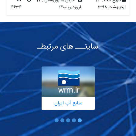
تاریخ ثبت :
24
آخرین به روزرسانی :
17
اردیبهشت 1398
فروردین 1400
4634
سایتـــ های مرتبطـ
منابع آب ایران