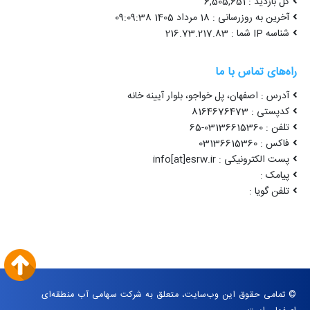
کل بازدید : 6,505,651
آخرین به روزرسانی : 18 مرداد 1405 09:09:38
شناسه IP شما : 216.73.217.83
راه‌های تماس با ما
آدرس : اصفهان، پل خواجو، بلوار آیینه خانه
کدپستی : 8164676473
تلفن : 03136615360-65
فاکس : 03136615360
پست الکترونیکی : info[at]esrw.ir
پیامک :
تلفن گویا :
© تمامی حقوق این وب‌سایت، متعلق به شرکت سهامی آب منطقه‌ای