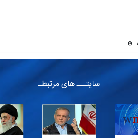
سایتـــ های مرتبطـ