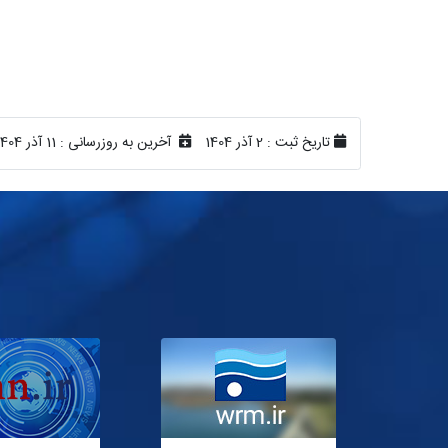
تاریخ ثبت :
2 آذر 1404
آخرین به روزرسانی :
11 آذر 1404