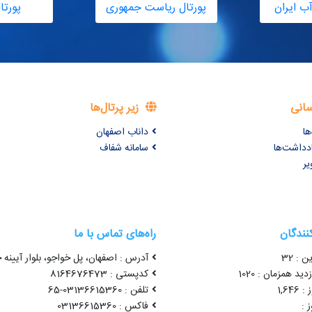
ب ایران
پورتال ریاست جمهوری
پورتا
سانی
زیر پرتال‌ها
ها
داناب اصفهان
ادداشت‌ها
سامانه شفاف
یر
کنندگان
راه‌های تماس با ما
ن : 32
آدرس : اصفهان، پل خواجو، بلوار آیینه خ
ید همزمان : 1020
کدپستی : 8164676473
1,64
تلفن : 03136615360-65
 :
فاکس : 03136615360