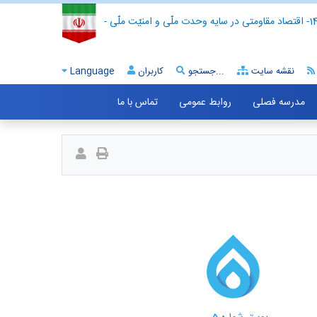
- اقتصاد مقاومتی در سایه وحدت ملّی و امنیّت ملّی -
نقشه سایت
جستجو...
کاربران
Language
مدرسه فصلی
روابط عمومی
تماس با ما