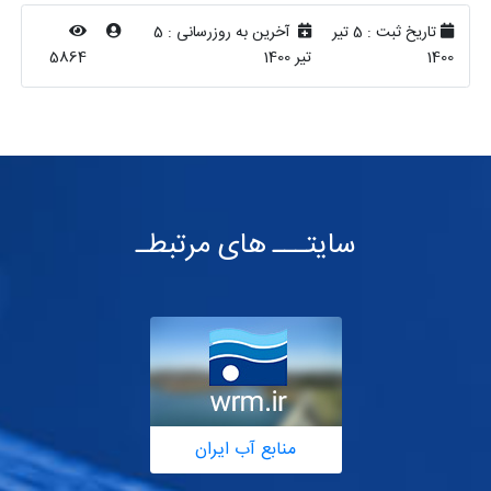
تاریخ ثبت :
5 تیر
آخرین به روزرسانی :
5
1400
تیر 1400
5864
سایتـــ های مرتبطـ
منابع آب ایران