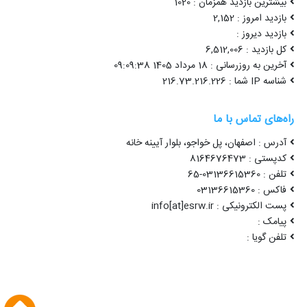
بیشترین بازدید همزمان : 1020
بازدید امروز : 2,152
بازدید دیروز :
کل بازدید : 6,512,006
آخرین به روزرسانی : 18 مرداد 1405 09:09:38
شناسه IP شما : 216.73.216.226
راه‌های تماس با ما
آدرس : اصفهان، پل خواجو، بلوار آیینه خانه
کدپستی : 8164676473
تلفن : 03136615360-65
فاکس : 03136615360
پست الکترونیکی : info[at]esrw.ir
پیامک :
تلفن گویا :