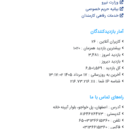
وزارت نیرو
بیانیه حریم خصوصی
خدمات رفاهی کارمندان
آمار بازدیدکنندگان
کاربران آنلاین : 26
بیشترین بازدید همزمان : 1020
بازدید امروز : 3,481
بازدید دیروز :
کل بازدید : 6,501,569
آخرین به روزرسانی : 17 مرداد 1405 13:17:02
شناسه IP شما : 216.73.216.111
راه‌های تماس با ما
آدرس : اصفهان، پل خواجو، بلوار آیینه خانه
کدپستی : 8164676473
تلفن : 03136615360-65
فاکس : 03136615360