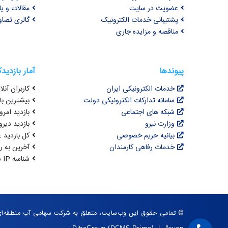
عضویت در سایت
مقالات و ی
پشتیبانی خدمات الکترونیک
گالری تصاو
مناقصه و مزایده جاری
پیوندها
آمار بازدید
خدمات الکترونیکی ایران
کاربران آنلای
سامانه تدارکات الکترونیکی دولت
بیشترین بازد
شبکه های اجتماعی
بازدید امروز :
وزارت نیرو
بازدید دیروز
بیانیه حریم خصوصی
کل بازدید : ,491,563
خدمات رفاهی کارمندان
آخرین به روزرسانی : 4
شناسه IP شما : 216.73.216.173
© تمامی حقوق این وب‌سایت، متعلق به شرکت سهامی آب منطقه‌ا
DibaGroup
(DCMS Prime)
|
Arvan