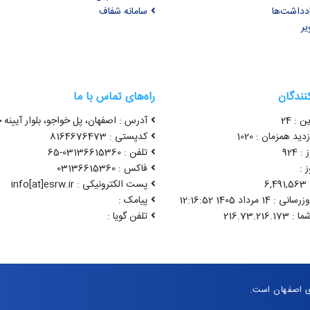
ادداشت‌ها
سامانه شفاف
یر
کنندگان
راه‌های تماس با ما
ن : 24
آدرس : اصفهان، پل خواجو، بلوار آیینه خ
ید همزمان : 1020
کدپستی : 8164676473
 924
تلفن : 03136615360-65
 :
فاکس : 03136615360
6
پست الکترونیکی : info[at]esrw.ir
1 مرداد 1405 12:16:52
پیامک :
تلفن گویا :
ی اصفهان است.