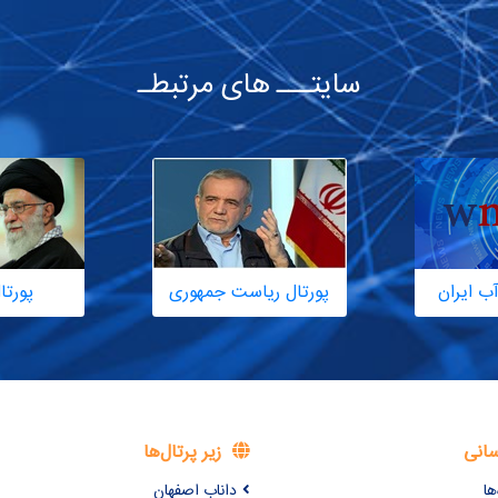
سایتـــ های مرتبطـ
ب ایران
پورتال ریاست جمهوری
پورتا
سانی
زیر پرتال‌ها
ها
داناب اصفهان