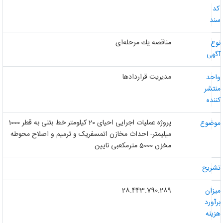
د
ند
مناقصه یك مرحله‌ای
وع
گهی
مدیریت قراردادها
احد
نتشر
ننده
پروژه عملیات اجرایی احیای 20 کیلومتر خط بتنی به قطر 1000
وضوع
میلیمتر- احداث مخازن اتمسفریک و ترمیم و اصلاح محوطه
مخزن 5000 مترمکعبی نایین
شریح
28.443.790.289
یزان
رآورد
زینه