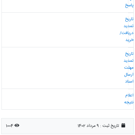
اسخ
اریخ
مدید
ریافت/
رید
اریخ
مدید
هلت
رسال
سناد
علام
تیجه
تاریخ ثبت :
9 مرداد 1402
1004