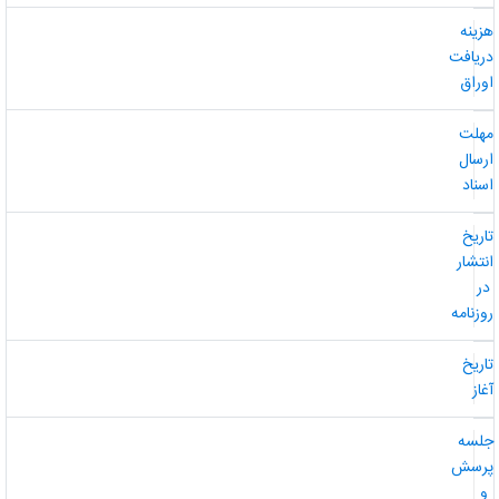
زینه
ریافت
وراق
هلت
رسال
سناد
اریخ
نتشار
ر
وزنامه
اریخ
غاز
لسه
رسش
و