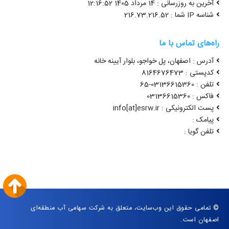
آخرین به روزرسانی : 14 مرداد 1405 12:16:52
شناسه IP شما : 216.73.216.52
راه‌های تماس با ما
آدرس : اصفهان، پل خواجو، بلوار آیینه خانه
کدپستی : 8164676473
تلفن : 03136615360-65
فاکس : 03136615360
پست الکترونیکی : info[at]esrw.ir
پیامک :
تلفن گویا :
© تمامی حقوق این وب‌سایت، متعلق به شرکت سهامی آب منطقه‌ای
اصفهان است.