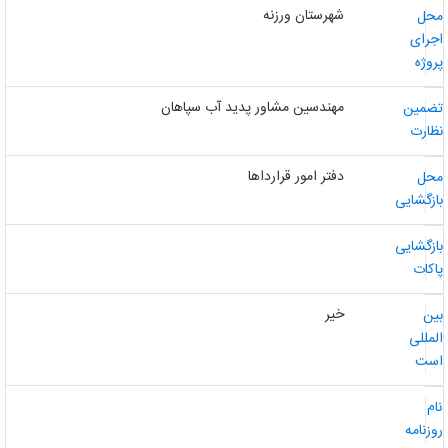
شهرستان ورزنه
حل
جرای
روژه
مهندسین مشاور پدید آب سپاهان
ضمین
ظارت
دفتر امور قرارداها
حل
ازگشایی
ازگشایی
اکات
خیر
ین
لمللی
ست
ام
وزنامه