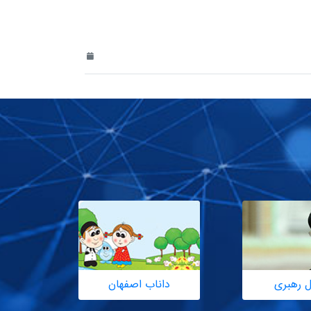
ل رهبری
داناب اصفهان