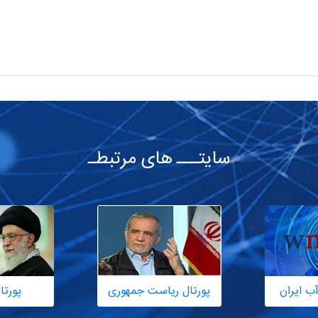
سایتـــ های مرتبطـ
ب ایران
پورتال ریاست جمهوری
پورتا