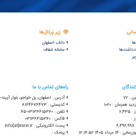
سانی
زیر پرتال‌ها
ها
داناب اصفهان
ادداشت‌ها
سامانه شفاف
یر
کنندگان
راه‌های تماس با ما
ن : 22
آدرس : اصفهان، پل خواجو، بلوار آیینه خ
ید همزمان : 1020
کدپستی : 8164676473
2,43
تلفن : 03136615360-65
 :
فاکس : 03136615360
6
پست الکترونیکی : info[at]esrw.ir
1 مرداد 1405 12:16:52
پیامک :