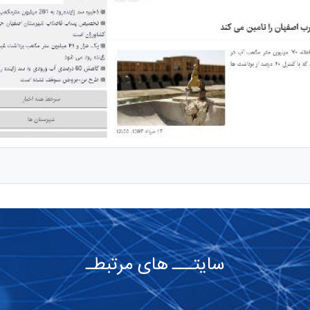
سایتـــ های مرتبطـ