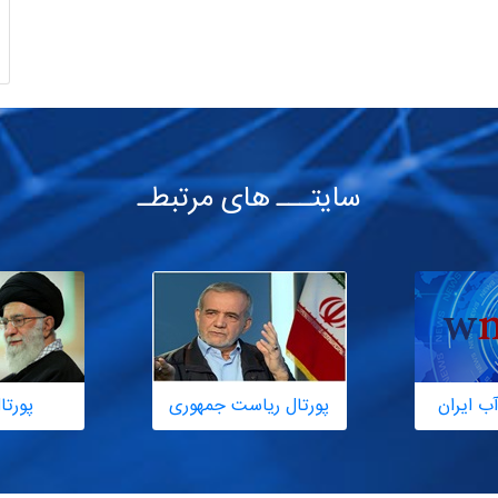
سایتـــ های مرتبطـ
ب ایران
پورتال ریاست جمهوری
پورتا