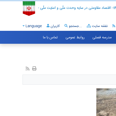
- اقتصاد مقاومتی در سایه وحدت ملّی و امنیّت ملّی -
نقشه سایت
جستجو...
کاربران
Language
مدرسه فصلی
روابط عمومی
تماس با ما