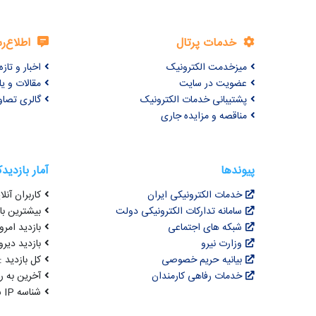
خدمات پرتال
اطلاع‌ر
میزخدمت الکترونیک
اخبار و تازه‌
عضویت در سایت
مقالات و ی
پشتیبانی خدمات الکترونیک
گالری تصاو
مناقصه و مزایده جاری
پیوندها
آمار بازدید
خدمات الکترونیکی ایران
کاربران آنلای
سامانه تدارکات الکترونیکی دولت
بیشترین بازد
شبکه های اجتماعی
بازدید امروز : 8
وزارت نیرو
بازدید دیروز
بیانیه حریم خصوصی
کل بازدید : ,493,867
خدمات رفاهی کارمندان
آخرین به روزرسانی : 4
شناسه IP شما : 216.73.216.38