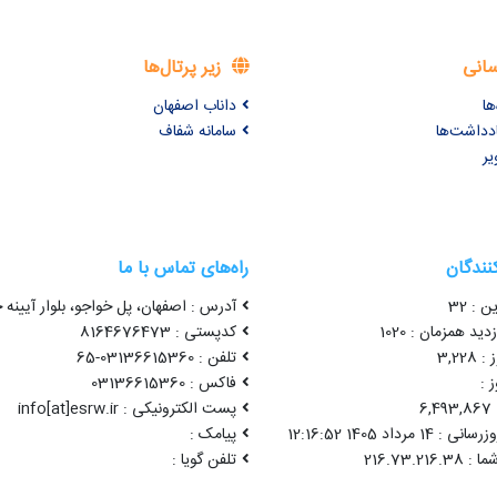
سانی
زیر پرتال‌ها
ها
داناب اصفهان
ادداشت‌ها
سامانه شفاف
یر
کنندگان
راه‌های تماس با ما
ن : 32
آدرس : اصفهان، پل خواجو، بلوار آیینه خ
ید همزمان : 1020
کدپستی : 8164676473
3,22
تلفن : 03136615360-65
 :
فاکس : 03136615360
6
پست الکترونیکی : info[at]esrw.ir
1 مرداد 1405 12:16:52
پیامک :
تلفن گویا :