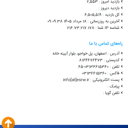
بازدید امروز : 2,553
بازدید دیروز :
کل بازدید : 6,505,519
آخرین به روزرسانی : 18 مرداد 1405 09:09:38
شناسه IP شما : 216.73.217.178
راه‌های تماس با ما
آدرس : اصفهان، پل خواجو، بلوار آیینه خانه
کدپستی : 8164676473
تلفن : 03136615360-65
فاکس : 03136615360
پست الکترونیکی : info[at]esrw.ir
پیامک :
تلفن گویا :